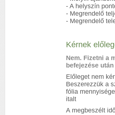
- A helyszín pon
- Megrendelő tel
- Megrendelő te
Kérnek előleg
Nem. Fizetni a
befejezése után 
Előleget nem kér
Beszerezzük a s
fólia mennyisége
italt
A megbeszélt id