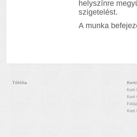
helyszínre megyü
szigetelést.
A munka befejez
Tófólia
Kerti
Kerti 
Kerti 
Fóliá
Kerti