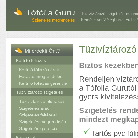
Tüzivíztározó szigetelés megre
Kérdése van? Segítünk. Érdeklődj
Szigetelés megrendelés
Tüzivíztározó
Mi érdekli Önt?
Kerti tó fóliázás
Biztos kezekben
Kerti tó fóliázás árak
Fóliázás megrendelés
Rendeljen víztár
Kerti tó fóliázás garancia
a Tófólia Gurutó
Tüzivíztározó szigetelés
gyors kivitelezés
Tüzivíztározó előírások
Szigetelés árak
Szigetelés rend
Szigetelés feltételei
mindezt megkap
Szigetelés megrendelés
Szigetelés garancia
Tartós pvc fól
Kapcsolat