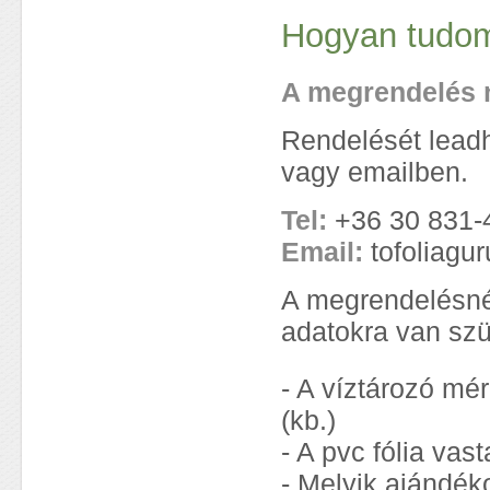
Hogyan tudom
A megrendelés 
Rendelését leadh
vagy emailben.
Tel:
+36 30 831-
Email:
tofoliagu
A megrendelésné
adatokra van sz
- A víztározó mé
(kb.)
- A pvc fólia vas
- Melyik ajándéko